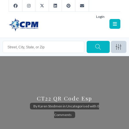
Login
CT22 QR Code Esp
By
Karen Stedmen
in
Uncategorised
with
0
Comments