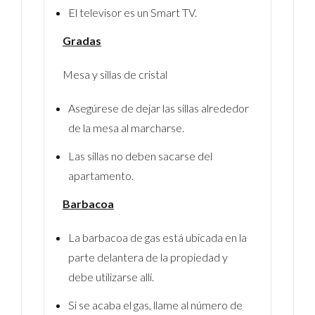
El televisor es un Smart TV.
Gradas
Log In
Mesa y sillas de cristal
Username
Asegúrese de dejar las sillas alrededor
Password
de la mesa al marcharse.
Las sillas no deben sacarse del
apartamento.
LOGIN
Barbacoa
No apps configured. Please contact your
La barbacoa de gas está ubicada en la
administrator.
Lost your password?
parte delantera de la propiedad y
debe utilizarse allí.
Si se acaba el gas, llame al número de